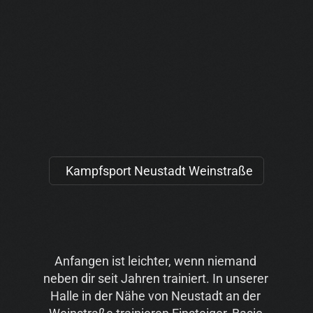
Kampfsport Neustadt Weinstraße
D
e
i
n
e
F
a
m
i
l
i
e
i
m
K
a
m
p
f
s
p
o
r
t
Anfangen ist leichter, wenn niemand 
neben dir seit Jahren trainiert. In unserer 
Halle in der Nähe von Neustadt an der 